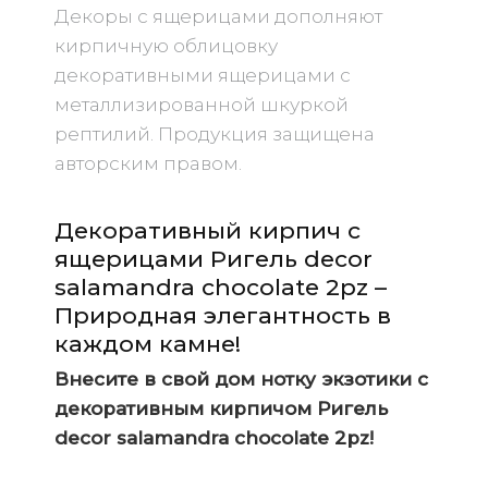
Декоры с ящерицами дополняют
кирпичную облицовку
декоративными ящерицами с
металлизированной шкуркой
рептилий. Продукция защищена
авторским правом.
Декоративный кирпич с
ящерицами Ригель decor
salamandra chocolate 2pz –
Природная элегантность в
каждом камне!
Внесите в свой дом нотку экзотики с
декоративным кирпичом Ригель
decor salamandra chocolate 2pz!