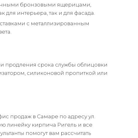
ичными бронзовыми ящерицами,
к для интерьера, так и для фасада.
вставками с металлизированным
ета.
 и продления срока службы облицовки
изатором, силиконовой пропиткой или
с продаж в Самаре по адресу ул.
вую линейку кирпича Ригель и все
льтанты помогут вам рассчитать