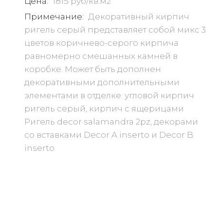
Цена:
1815 руб/кв.м2
Примечание:
Декоративный кирпич
ригель серый представляет собой микс 3
цветов коричнево-серого кирпича
равномерно смешанных камней в
коробке. Может быть дополнен
декоративными дополнительными
элементами в отделке: угловой кирпич
ригель серый, кирпич с ящерицами
Ригель decor salamandra 2pz, декорами
со вставками Decor A inserto и Decor B
inserto