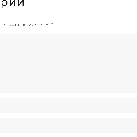
арий
ые поля помечены
*