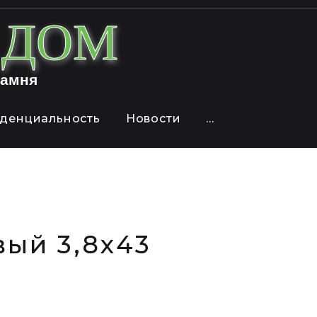
й ДОМ
камня
денциальность
Новости
...
ый 3,8х43