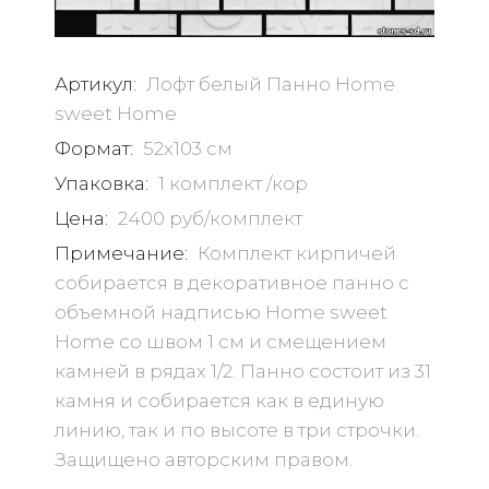
Артикул:
Лофт белый Панно Home
sweet Home
Формат:
52х103 см
Упаковка:
1 комплект /кор
Цена:
2400 руб/комплект
Примечание:
Комплект кирпичей
собирается в декоративное панно с
объемной надписью Home sweet
Home со швом 1 см и смещением
камней в рядах 1/2. Панно состоит из 31
камня и собирается как в единую
линию, так и по высоте в три строчки.
Защищено авторским правом.