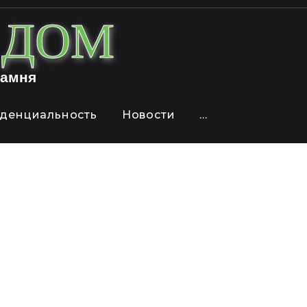
й ДОМ
камня
денциальность
Новости
...