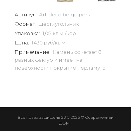
Артикул:
Art-deco beige perla
Формат:
шестиугольник
Упаковка:
1,08 кв.м./кор.
Цена:
1430 руб/кв.м.
Примечание:
Камень сочетает 8
разных фактур и имеет на
поверхности покрытие перламутр
Все права защищены 2015-2026 © Современный
ДОМ ·