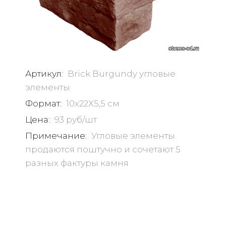
Артикул:
Brick Burgundy угловые
элементы
Формат:
10х22Х5,5 см
Цена:
93 руб/шт
Примечание:
Угловые элементы
продаются поштучно и сочетают 5
разных фактуры камня